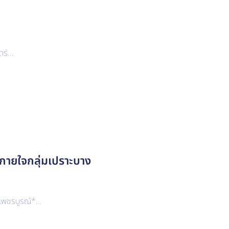
ร์...
กายใจกลุ่มเปราะบาง
พชรบูรณ์*...