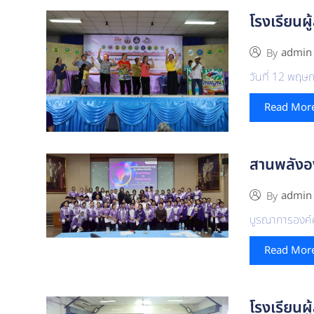
โรงเรียนผู
admin
By
วันที่ 12 พฤ
Read Mor
สานพลังอ
admin
By
บูรณาการองค์ค
Read Mor
โรงเรียนผู