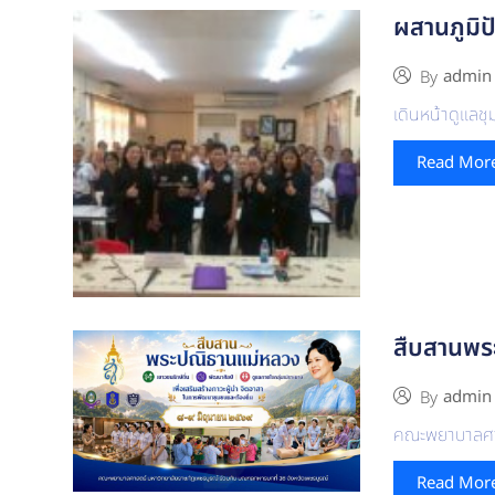
ผสานภูมิปั
admin
By
เดินหน้าดูแลช
Read Mor
สืบสานพระ
admin
By
คณะพยาบาลศาสต
Read Mor