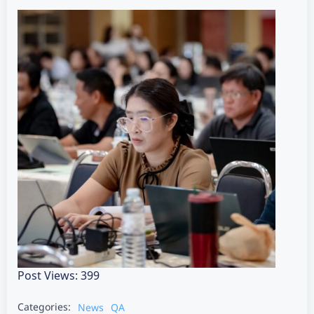
Post Views:
399
Categories:
News
QA